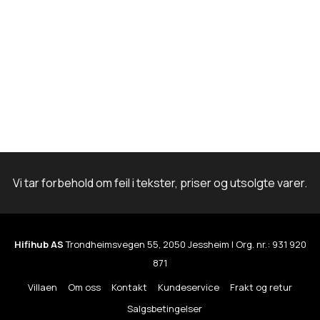
Vi tar forbehold om feil i tekster, priser og utsolgte varer.
Hifihub AS
Trondheimsvegen 55, 2050 Jessheim | Org. nr.: 931 920
871
Villaen
Om oss
Kontakt
Kundeservice
Frakt og retur
Salgsbetingelser