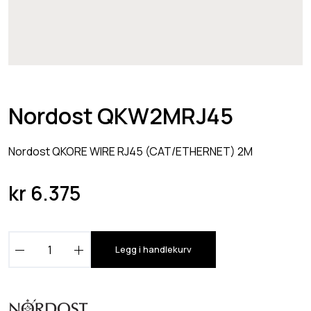
Nordost QKW2MRJ45
Nordost QKORE WIRE RJ45 (CAT/ETHERNET) 2M
kr
6.375
N
Legg i handlekurv
o
r
d