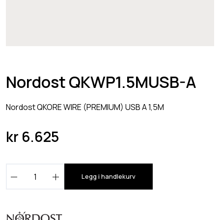
Nordost QKWP1.5MUSB-A
Nordost QKORE WIRE (PREMIUM) USB A 1,5M
kr
6.625
N
Legg i handlekurv
o
r
d