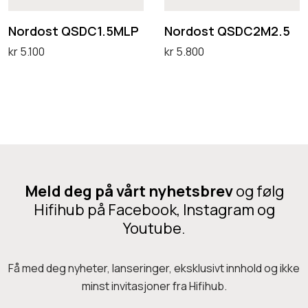
t
t
i
Q
Q
Nordost QSDC1.5MLP
Nordost QSDC2M2.5
u
S
S
kr
5.100
kr
5.800
m
D
D
Legg i handlekurv
Legg i handlekurv
Q
C
C
p
1
2
o
.
M
i
5
2
n
M
.
t
Meld deg på vårt nyhetsbrev
og følg
L
5
1
Hifihub på Facebook, Instagram og
P
,
Youtube.
5
m
Få med deg nyheter, lanseringer, eksklusivt innhold og ikke
minst invitasjoner fra Hifihub.