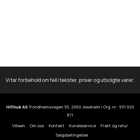
Vi tar forbehold om feil i tekster, priser og utsolgte varer.
Hifihub AS
Trondheimsvegen 55, 2050 Jessheim | Org. nr.: 931 920
871
Villaen
Om oss
Kontakt
Kundeservice
Frakt og retur
Salgsbetingelser