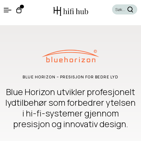
O
0
O
p
p
e
e
n
n
M
e
c
n
a
u
r
t
BLUE HORIZON – PRESISJON FOR BEDRE LYD
Blue Horizon utvikler profesjonelt
lydtilbehør som forbedrer ytelsen
i hi-fi-systemer gjennom
presisjon og innovativ design.