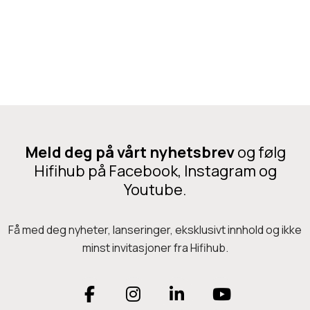
n
Legg i handlekurv
S
p
i
k
e
S
Meld deg på vårt nyhetsbrev
og følg
h
Hifihub på Facebook, Instagram og
o
Youtube.
e
E
Få med deg nyheter, lanseringer, eksklusivt innhold og ikke
x
minst invitasjoner fra Hifihub.
t
r
F
I
L
Y
e