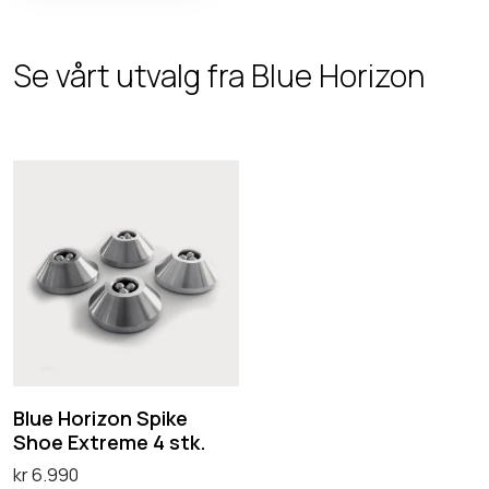
Se vårt utvalg fra Blue Horizon
B
l
u
e
H
o
r
i
Blue Horizon Spike
z
Shoe Extreme 4 stk.
o
kr
6.990