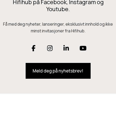
Hifihub på Facebook, Instagram og
Youtube.
Få med deg nyheter, lanseringer, eksklusivt innhold og ikke
minst invitasjoner fra Hifihub.
F
I
L
Y
a
n
i
o
Meld deg på nyhetsbrev!
c
s
n
u
e
t
k
T
b
a
e
u
o
g
d
b