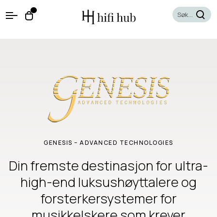
O
0
O
p
p
e
e
n
n
M
e
c
n
a
u
r
t
GENESIS – ADVANCED TECHNOLOGIES
Din fremste destinasjon for ultra-
high-end luksushøyttalere og
forsterkersystemer for
musikkelskere som krever