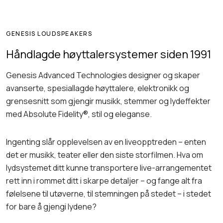
GENESIS LOUDSPEAKERS
Håndlagde høyttalersystemer siden 1991
Genesis Advanced Technologies designer og skaper
avanserte, spesiallagde høyttalere, elektronikk og
grensesnitt som gjengir musikk, stemmer og lydeffekter
med Absolute Fidelity®, stil og eleganse.
Ingenting slår opplevelsen av en liveopptreden – enten
det er musikk, teater eller den siste storfilmen. Hva om
lydsystemet ditt kunne transportere live-arrangementet
rett inn i rommet ditt i skarpe detaljer – og fange alt fra
følelsene til utøverne, til stemningen på stedet – i stedet
for bare å gjengi lydene?