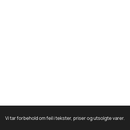
o
r
I
e
k
a
n
m
Vi tar forbehold om feil i tekster, priser og utsolgte varer.