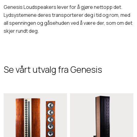
Genesis Loudspeakers lever for å gjøre nettopp det.
Lydsystemene deres transporterer deg i tid og rom, med
all spenningen og gåsehuden ved å være der, som om det
skjer rundt deg.
Se vårt utvalg fra Genesis
G
G
e
e
n
n
e
e
s
s