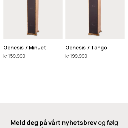
n
n
r
o
e
e
o
t
s
s
i
i
s
s
7
7
Genesis 7 Minuet
Genesis 7 Tango
M
T
kr
159.990
kr
199.990
i
a
Legg i handlekurv
Legg i handlekurv
n
n
u
g
e
o
t
Meld deg på vårt nyhetsbrev
og følg