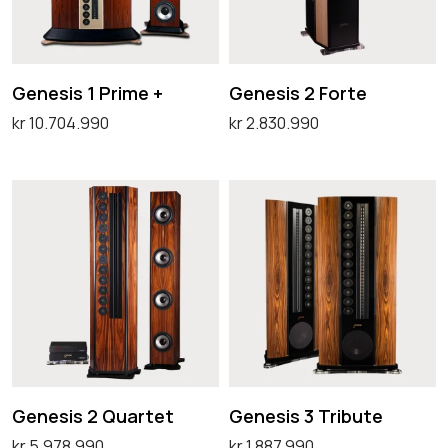
i
i
s
s
1
2
Genesis 1 Prime +
Genesis 2 Forte
P
F
kr
10.704.990
kr
2.830.990
r
o
Legg i handlekurv
Legg i handlekurv
i
r
G
G
m
t
e
e
e
e
n
n
+
e
e
s
s
i
i
s
s
2
3
Genesis 2 Quartet
Genesis 3 Tribute
Q
T
kr
5.978.990
kr
1.887.990