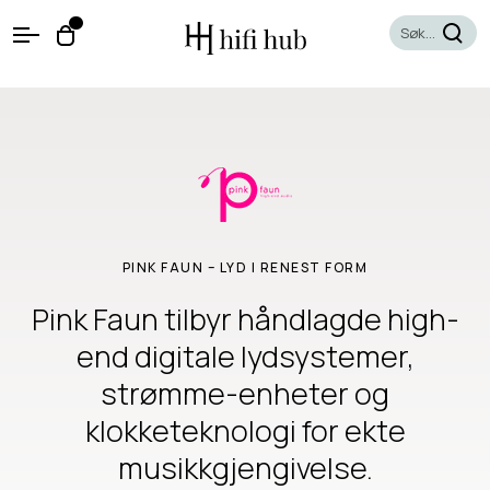
O
0
O
p
p
e
e
n
n
M
e
c
n
a
u
r
t
PINK FAUN – LYD I RENEST FORM
Pink Faun tilbyr håndlagde high-
end digitale lydsystemer,
strømme-enheter og
klokketeknologi for ekte
musikkgjengivelse.