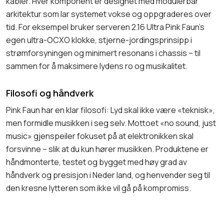
kabler. Hver komponent er designet med modulerbar
arkitektur som lar systemet vokse og oppgraderes over
tid. For eksempel bruker serveren 2.16 Ultra Pink Faun’s
egen ultra-OCXO klokke, stjerne-jordingsprinsipp i
strømforsyningen og minimert resonans i chassis – til
sammen for å maksimere lydens ro og musikalitet.
Filosofi og håndverk
Pink Faun har en klar filosofi: Lyd skal ikke være «teknisk»,
men formidle musikken i seg selv. Mottoet «no sound, just
music» gjenspeiler fokuset på at elektronikken skal
forsvinne – slik at du kun hører musikken. Produktene er
håndmonterte, testet og bygget med høy grad av
håndverk og presisjon i Neder land, og henvender seg til
den kresne lytteren som ikke vil gå på kompromiss.