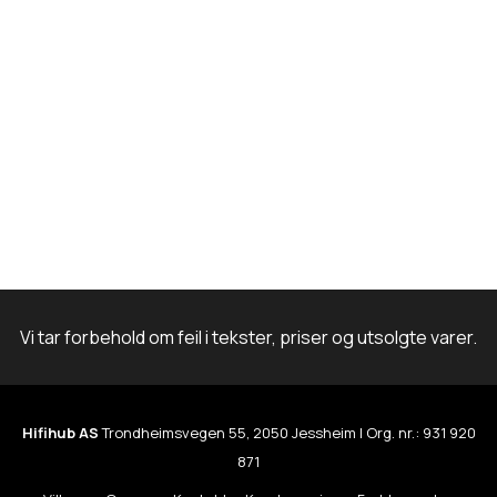
m
Vi tar forbehold om feil i tekster, priser og utsolgte varer.
Hifihub AS
Trondheimsvegen 55, 2050 Jessheim | Org. nr.: 931 920
871