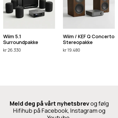
m
m
t
r
5
/
e
Q
.
K
r
R
1
E
e
3
S
F
Wiim 5.1
Wiim / KEF Q Concerto
o
S
Surroundpakke
Stereopakke
u
Q
p
t
kr
26.330
kr
19.480
r
C
a
e
Velg alternativ
Velg alternativ
r
o
k
r
o
n
k
e
u
c
e
o
n
e
p
d
r
a
p
t
k
Meld deg på vårt nyhetsbrev
og følg
a
o
k
Hifihub på Facebook, Instagram og
k
S
e
Youtube.