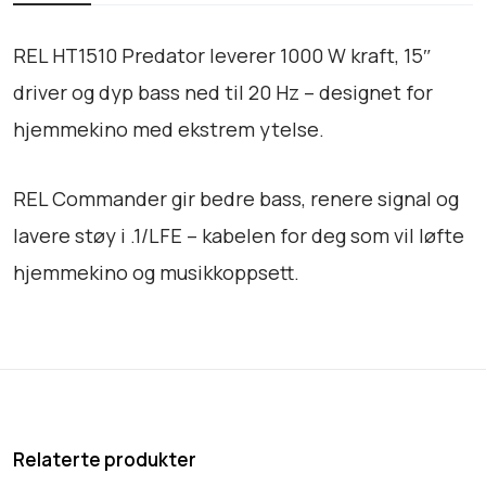
8
.
d
8
a
REL HT1510 Predator leverer 1000 W kraft, 15″
0
t
driver og dyp bass ned til 20 Hz – designet for
.
o
hjemmekino med ekstrem ytelse.
r
+
C
REL Commander gir bedre bass, renere signal og
o
lavere støy i .1/LFE – kabelen for deg som vil løfte
m
hjemmekino og musikkoppsett.
m
a
n
d
e
r
C
Relaterte produkter
a