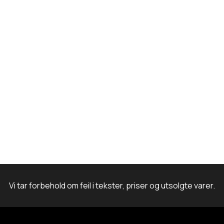
k
a
n
m
Vi tar forbehold om feil i tekster, priser og utsolgte varer.