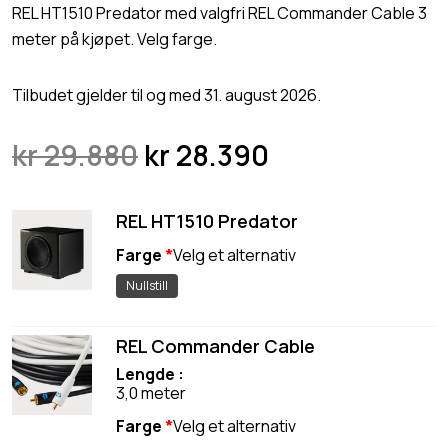
REL HT1510 Predator med valgfri REL Commander Cable 3
meter på kjøpet. Velg farge.
Tilbudet gjelder til og med 31. august 2026.
O
N
kr
29.880
kr
28.390
p
å
p
v
REL HT1510 Predator
r
æ
Farge
*
i
r
Nullstill
n
e
n
n
REL Commander Cable
e
d
Lengde
l
e
3,0 meter
i
p
Farge
*