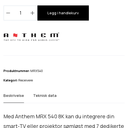
A
Legg i handlekurv
n
t
h
e
m
M
R
X
Produktnummer:
MRX540
5
Kategori:
Receivere
4
0
Beskrivelse
Teknisk data
a
n
t
Med Anthem MRX 540 8K kan du integrere din
a
smart-TV eller projektor sømløst med 7 dedikerte