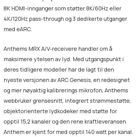
l
8K HDMI-innganger som støtter 8K/60Hz eller
l
4K/120Hz pass-through og 3 dedikerte utganger
med eARC.
Anthems MRX A/V-receivere handler om å
maksimere ytelsen av lyd. Med utgangspunkt i
deres tidligere modeller har de lagt til den
nyeste versjonen av ARC Genesis, en redesignet
og mer nøyaktig kalibrerings mikrofon, Anthems
webbruker grensesnitt, integrert strømmestøtte,
objektorienterte lydkodeker med støtte for
opptil 15,2 kanaler og den rene kraftleveransen
Anthem er kjent for med opptil 140 watt per kanal.