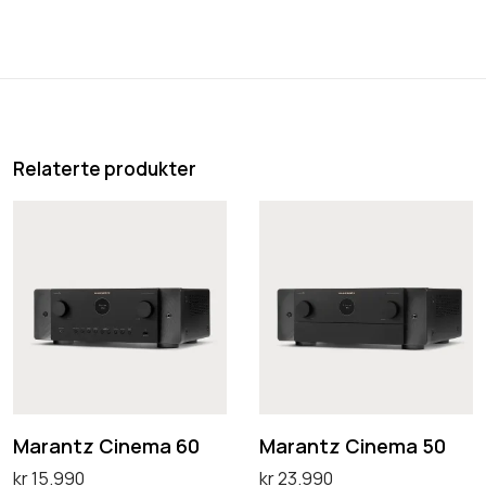
Relaterte produkter
M
M
a
a
r
r
a
a
n
n
t
t
z
z
C
C
Marantz Cinema 60
Marantz Cinema 50
i
i
kr
15.990
kr
23.990