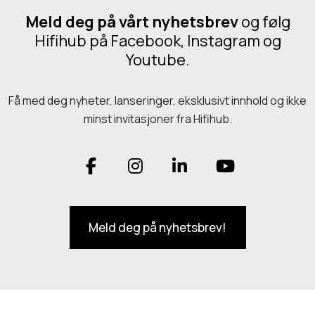
0
r
p
Meld deg på vårt nyhetsbrev
og følg
s
f
r
Hifihub på Facebook, Instagram og
l
Youtube.
o
e
d
r
u
Få med deg nyheter, lanseringer, eksklusivt innhold og ikke
e
minst invitasjoner fra Hifihub.
k
v
t
a
F
I
L
Y
e
r
t
a
n
i
o
i
h
a
a
Meld deg på nyhetsbrev!
c
s
n
u
n
r
e
t
k
T
t
f
e
l
b
a
e
u
r
e