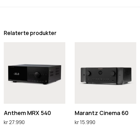
7
0
.
.
9
9
Relaterte produkter
0
.
A
M
n
a
t
r
h
a
e
n
m
t
M
z
R
C
Anthem MRX 540
Marantz Cinema 60
X
i
kr
27.990
kr
15.990
5
n
Legg i handlekurv
Velg alternativ
D