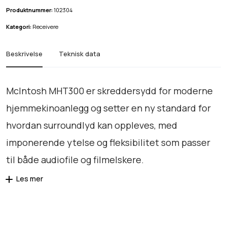
i
p
M
Produktnummer:
102304
g
r
H
Kategori:
Receivere
p
i
T
r
s
3
Beskrivelse
Teknisk data
0
i
e
0
s
r
-
v
:
McIntosh MHT300 er skreddersydd for moderne
D
a
k
hjemmekinoanlegg og setter en ny standard for
e
r
r
hvordan surroundlyd kan oppleves, med
m
:
o
imponerende ytelse og fleksibilitet som passer
k
7
a
til både audiofile og filmelskere.
n
r
9
t
Les mer
.
a
1
9
l
4
9
l