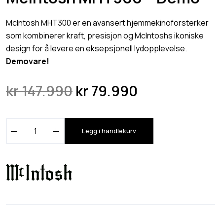
McIntosh MHT300 er en avansert hjemmekinoforsterker
som kombinerer kraft, presisjon og McIntoshs ikoniske
design for å levere en eksepsjonell lydopplevelse.
Demovare!
O
N
kr
147.990
kr
79.990
p
å
p
v
M
r
æ
Legg i handlekurv
c
i
r
I
n
e
n
n
n
t
o
e
d
s
l
e
h