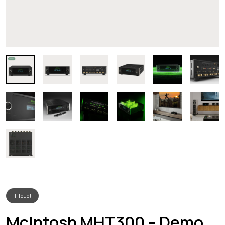
Tilbud!
McIntosh MHT300 – Demo