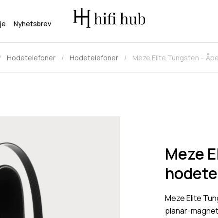
je
Nyhetsbrev
Hodetelefoner
Hodetelefoner
Meze Elite Tungsten – Åp
Meze E
hodete
Meze Elite Tu
planar-magneti