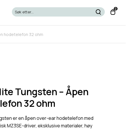
T
0
o
g
g
en hodetelefon 32 ohm
l
e
c
a
r
t
m
o
lite Tungsten – Åpen
d
lefon 32 ohm
a
l
ngsten er en åpen over-ear hodetelefon med
sk MZ3SE-driver, eksklusive materialer, høy