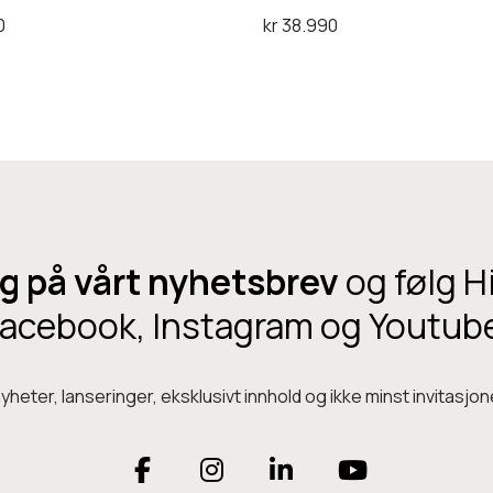
n
0
kr
38.990
I
handlekurv
Legg i handlekurv
I
Å
p
e
n
h
g på vårt nyhetsbrev
og følg H
o
acebook, Instagram og Youtub
d
e
t
heter, lanseringer, eksklusivt innhold og ikke minst invitasjone
e
l
F
I
L
Y
e