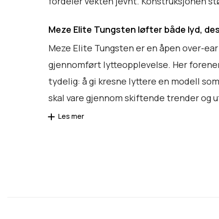
fordeler vekten jevnt. Konstruksjonen stø
Meze Elite Tungsten løfter både lyd, de
Meze Elite Tungsten er en åpen over-ear 
gjennomført lytteopplevelse. Her forener
tydelig: å gi kresne lyttere en modell so
skal vare gjennom skiftende trender og ut
Les mer