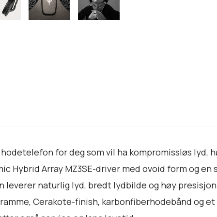
g
s
t
e
n
-
Å
p
e
n
h
o
hodetelefon for deg som vil ha kompromissløs lyd, h
d
e
c Hybrid Array MZ3SE-driver med ovoid form og en s
t
leverer naturlig lyd, bredt lydbilde og høy presisj
e
sramme, Cerakote-finish, karbonfiberhodebånd og 
l
e