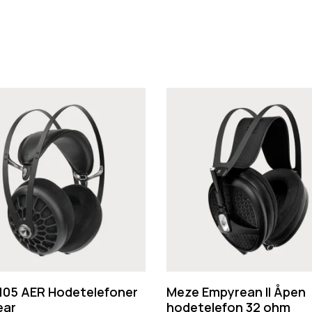
M
e
z
e
E
m
p
y
r
e
105 AER Hodetelefoner
Meze Empyrean II Åpen
ear
a
hodetelefon 32 ohm