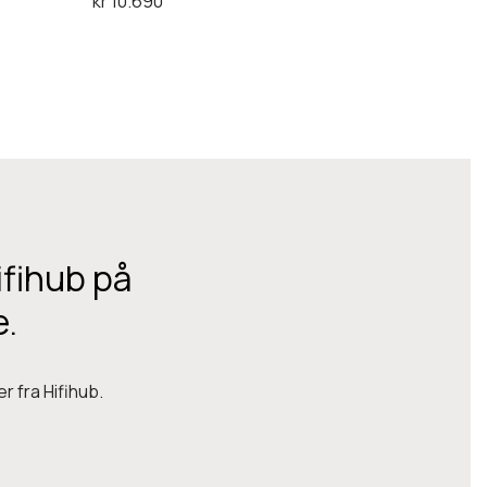
kr
10.690
M
Legg i handlekurv
k
I
I
ifihub på
e.
r fra Hifihub.