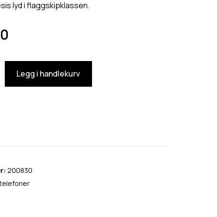
is lyd i flaggskipklassen.
90
Legg i handlekurv
r:
200830
elefoner