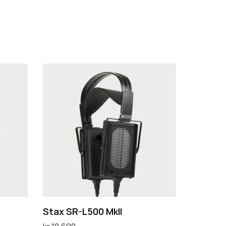
S
t
a
x
S
R
-
L
5
0
Stax SR-L500 MkII
0