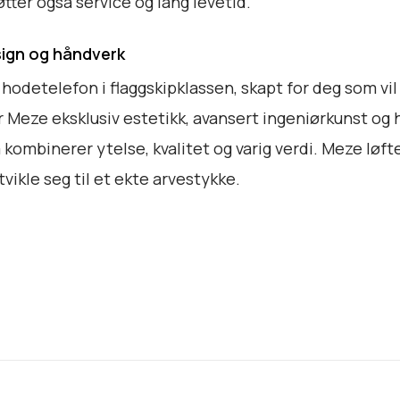
tter også service og lang levetid.
f
o
sign og håndverk
n
hodetelefon i flaggskipklassen, skapt for deg som vil
3
2
 Meze eksklusiv estetikk, avansert ingeniørkunst og h
o
m kombinerer ytelse, kvalitet og varig verdi. Meze løf
h
vikle seg til et ekte arvestykke.
m
a
n
t
a
l
l