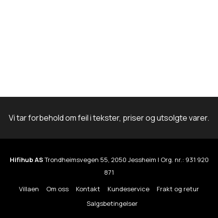
n
t
t
e
e
r
r
.
.
A
A
l
l
t
t
e
Vi tar forbehold om feil i tekster, priser og utsolgte varer.
e
r
r
n
n
a
Hifihub AS
Trondheimsvegen 55, 2050 Jessheim | Org. nr.: 931 920
a
871
t
t
i
Villaen
Om oss
Kontakt
Kundeservice
Frakt og retur
i
v
Salgsbetingelser
v
e