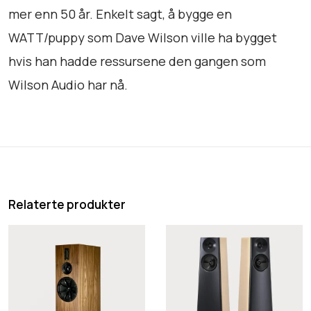
mer enn 50 år. Enkelt sagt, å bygge en
l
l
WATT/puppy som Dave Wilson ville ha bygget
hvis han hadde ressursene den gangen som
Wilson Audio har nå.
Relaterte produkter
K
Y
e
G
r
A
r
c