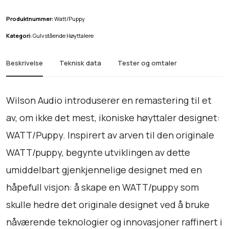
u
d
Produktnummer:
Watt/Puppy
i
Kategori:
Gulvstående Høyttalere
o
W
Beskrivelse
Teknisk data
Tester og omtaler
a
t
t
Wilson Audio introduserer en remastering til et
/
av, om ikke det mest, ikoniske høyttaler designet:
P
WATT/Puppy. Inspirert av arven til den originale
u
p
WATT/puppy, begynte utviklingen av dette
p
umiddelbart gjenkjennelige designet med en
y
håpefull visjon: å skape en WATT/puppy som
a
n
skulle hedre det originale designet ved å bruke
t
nåværende teknologier og innovasjoner raffinert i
a