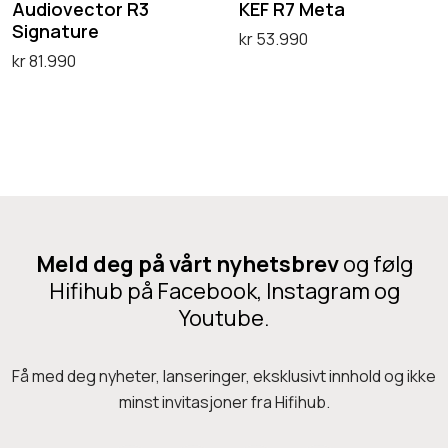
c
t
Audiovector R3
KEF R7 Meta
K
Signature
t
a
kr
53.990
2
kr
81.990
o
Velg alternativ
T
D
Velg alternativ
r
r
D
e
R
e
e
t
3
v
t
t
S
e
t
e
i
r
e
p
g
k
p
Meld deg på vårt nyhetsbrev
og følg
r
n
.
r
Hifihub på Facebook, Instagram og
o
a
P
Youtube.
o
d
t
a
d
u
u
r
u
Få med deg nyheter, lanseringer, eksklusivt innhold og ikke
k
r
minst invitasjoner fra Hifihub.
k
t
e
t
e