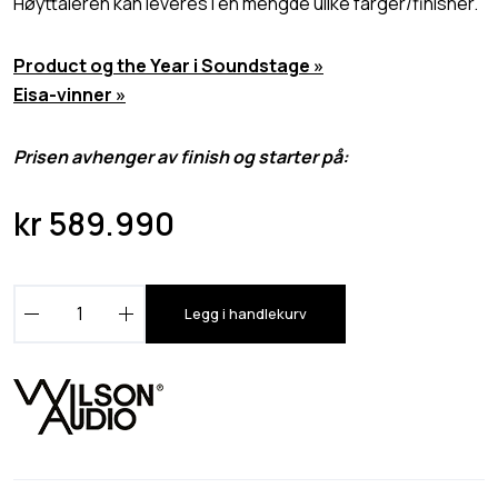
Høyttaleren kan leveres i en mengde ulike farger/finisher.
Product og the Year i Soundstage »
Eisa-vinner »
Prisen avhenger av finish og starter på:
kr
589.990
W
Legg i handlekurv
i
l
s
o
n
A