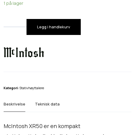
1 på lager
Legg i handlekurv
M
c
I
n
t
o
s
h
Kategori:
Stativhøyttalere
X
R
Beskrivelse
Teknisk data
5
0
,
McIntosh XR50 er en kompakt
s