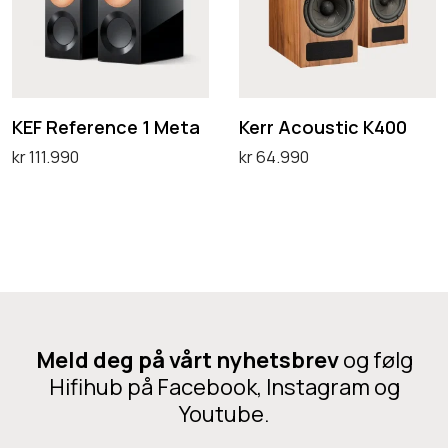
R
r
0
r
e
A
S
t
f
c
a
e
o
t
r
u
KEF Reference 1 Meta
Kerr Acoustic K400
i
e
s
kr
111.990
kr
64.990
n
n
t
Velg alternativ
Legg i handlekurv
g
D
c
i
r
e
e
c
e
t
1
K
y
t
M
4
–
e
e
0
D
p
Meld deg på vårt nyhetsbrev
og følg
t
0
e
r
Hifihub på Facebook, Instagram og
a
m
Youtube.
o
o
d