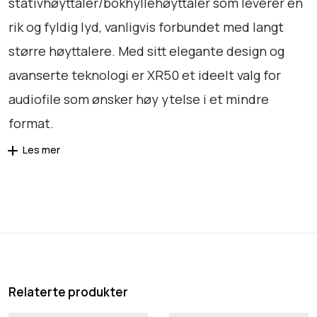
stativhøyttaler/bokhyllehøyttaler som leverer en
o
rik og fyldig lyd, vanligvis forbundet med langt
r
t
større høyttalere. Med sitt elegante design og
-
avanserte teknologi er XR50 et ideelt valg for
D
audiofile som ønsker høy ytelse i et mindre
e
format.
m
o
Les mer
a
n
t
a
l
l
Relaterte produkter