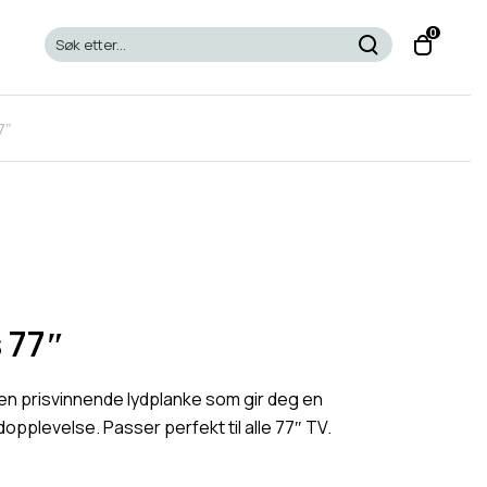
T
0
o
g
g
7″
l
e
c
a
r
t
m
o
 77″
d
a
en prisvinnende lydplanke som gir deg en
l
pplevelse. Passer perfekt til alle 77″ TV.