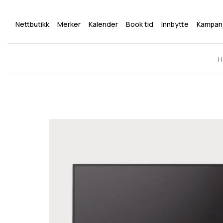
Nettbutikk
Merker
Kalender
Book tid
Innbytte
Kampan
H