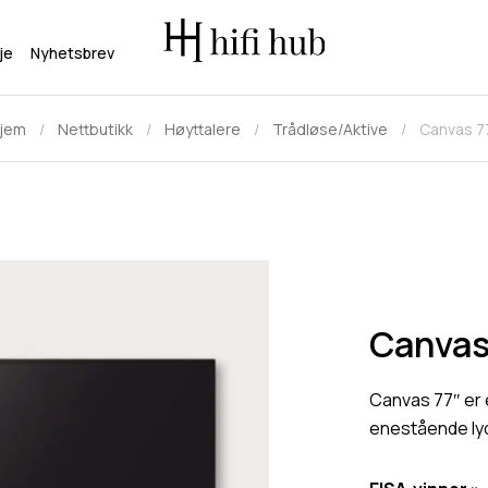
je
Nyhetsbrev
jem
Nettbutikk
Høyttalere
Trådløse/Aktive
Canvas 7
Canvas
Canvas 77″ er 
enestående lydo