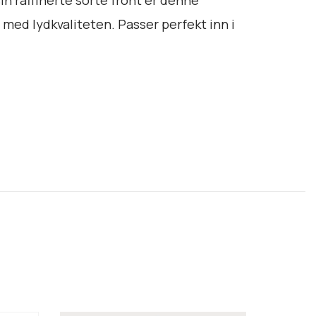
3
.
 med lydkvaliteten. Passer perfekt inn i
8
9
0