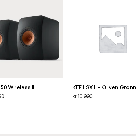
K
E
F
L
S
X
I
I
–
O
50 Wireless II
KEF LSX II – Oliven Grøn
l
90
kr
16.990
i
ternativ
Legg i handlekurv
v
e
n