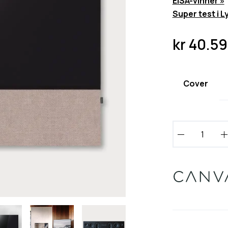
EISA-vinner »
Super test i L
kr
40.59
Cover
C
a
n
v
a
s
7
7