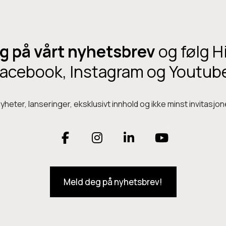
G
r
ø
g på vårt nyhetsbrev
og følg H
n
n
acebook, Instagram og Youtub
heter, lanseringer, eksklusivt innhold og ikke minst invitasjone
F
I
L
Y
a
n
i
o
Meld deg på nyhetsbrev!
c
s
n
u
e
t
k
T