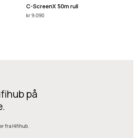
5
C-ScreenX 50m rull
0
kr
9.090
m
Legg i handlekurv
r
u
l
l
ifihub på
e.
r fra Hifihub.