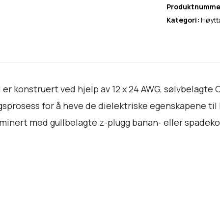
h
Produktnumme
i
Kategori:
Høytt
t
e
L
i
g
 er konstruert ved hjelp av 12 x 24 AWG, sølvbelagte
h
sprosess for å heve de dielektriske egenskapene til 
t
n
rminert med gullbelagte z-plugg banan- eller spadeko
i
n
g
3
a
n
t