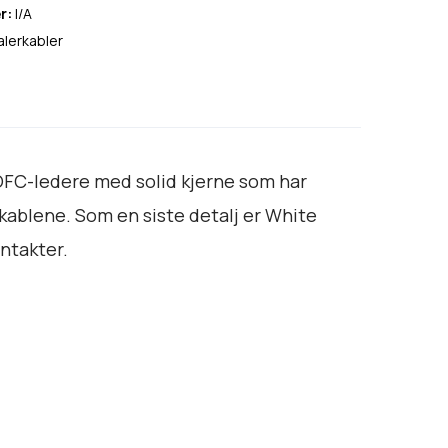
6
r:
I/A
.
alerkabler
5
9
0
t
i
 OFC-ledere med solid kjerne som har
l
kablene. Som en siste detalj er White
k
ntakter.
r
8
.
5
9