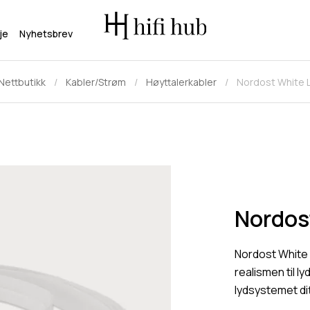
je
Nyhetsbrev
Nettbutikk
Kabler/Strøm
Høyttalerkabler
Nordost White L
Nordos
Nordost White 
realismen til ly
lydsystemet dit