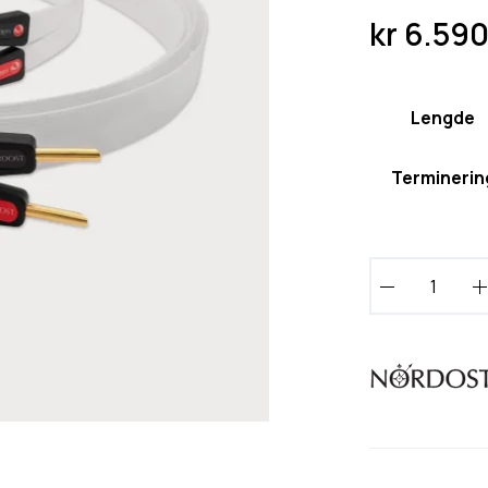
kr
6.59
Lengde
Terminerin
N
o
r
d
o
s
t
W