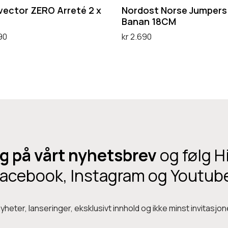
r
vector ZERO Arreté 2 x
Nordost Norse Jumpers
s
Banan 18CM
e
90
kr
2.690
J
handlekurv
Legg i handlekurv
u
m
p
e
r
s
g på vårt nyhetsbrev
og følg H
B
acebook, Instagram og Youtub
a
n
a
heter, lanseringer, eksklusivt innhold og ikke minst invitasjone
n