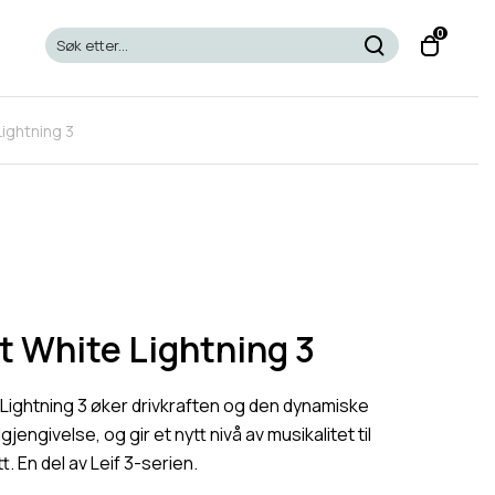
T
0
o
g
g
ightning 3
l
e
c
a
r
t
m
o
t White Lightning 3
d
a
Lightning 3 øker drivkraften og den dynamiske
l
dgjengivelse, og gir et nytt nivå av musikalitet til
t. En del av Leif 3-serien.