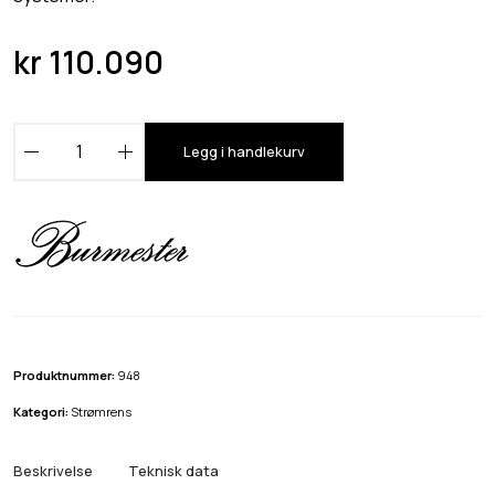
kr
110.090
B
Legg i handlekurv
u
r
m
e
s
t
e
r
Produktnummer:
948
9
Kategori:
Strømrens
4
8
Beskrivelse
Teknisk data
p