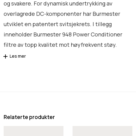
t
og svakere. For dynamisk undertrykking av
a
overlagrede DC-komponenter har Burmester
l
utviklet en patentert svitsjekrets. I tillegg
l
inneholder Burmester 948 Power Conditioner
filtre av topp kvalitet mot høyfrekvent støy.
Les mer
Relaterte produkter
I
P