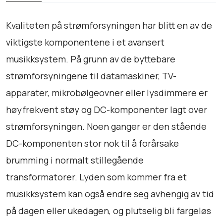
o
w
Kvaliteten på strømforsyningen har blitt en av de
e
viktigste komponentene i et avansert
r
musikksystem. På grunn av de byttebare
c
o
strømforsyningene til datamaskiner, TV-
n
apparater, mikrobølgeovner eller lysdimmere er
d
høyfrekvent støy og DC-komponenter lagt over
i
t
strømforsyningen. Noen ganger er den stående
i
DC-komponenten stor nok til å forårsake
o
brumming i normalt stillegående
n
e
transformatorer. Lyden som kommer fra et
r
musikksystem kan også endre seg avhengig av tid
a
på dagen eller ukedagen, og plutselig bli fargeløs
n