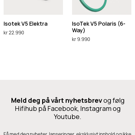
g
k
k
V
V
5
5
Isotek V5 Elektra
IsoTek V5 Polaris (6-
Way)
E
P
kr
22.990
kr
9.990
l
o
Velg alternativ
D
Velg alternativ
e
l
D
e
k
a
e
t
t
r
t
t
r
i
t
e
a
s
e
p
(
p
Meld deg på vårt nyhetsbrev
og følg
r
6
r
Hifihub på Facebook, Instagram og
o
-
Youtube.
o
d
W
d
u
a
u
Få med deg nyheter, lanseringer, eksklusivt innhold og ikke