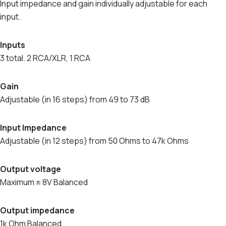
I
Input impedance and gain individually adjustable for each
I
input.
a
n
Inputs
t
3 total. 2 RCA/XLR, 1 RCA
a
l
Gain
l
Adjustable (in 16 steps) from 49 to 73 dB
Input Impedance
Adjustable (in 12 steps) from 50 Ohms to 47k Ohms
Output voltage
Maximum ± 8V Balanced
Output impedance
1k Ohm Balanced