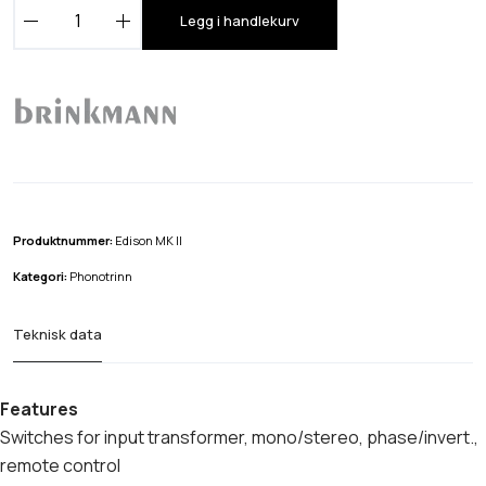
B
Legg i handlekurv
r
i
n
k
m
a
n
n
Produktnummer:
Edison MK II
E
Kategori:
Phonotrinn
d
i
Teknisk data
s
o
n
Features
M
Switches for input transformer, mono/stereo, phase/invert.,
K
remote control