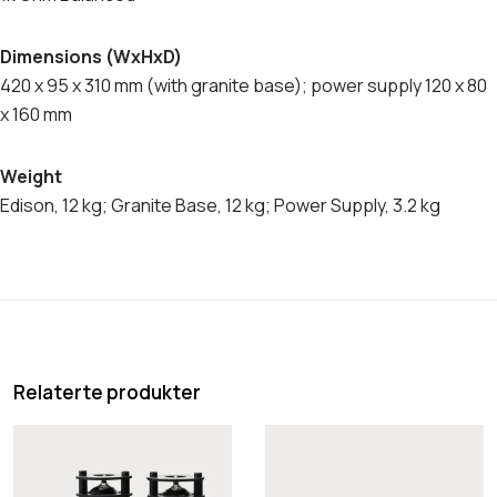
Dimensions (WxHxD)
420 x 95 x 310 mm (with granite base); power supply 120 x 80
x 160 mm
Weight
Edison, 12 kg; Granite Base, 12 kg; Power Supply, 3.2 kg
Relaterte produkter
P
A
r
c