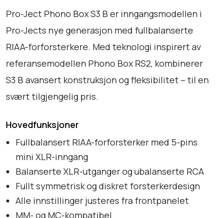
o
Pro-Ject Phono Box S3 B er inngangsmodellen i
x
Pro-Jects nye generasjon med fullbalanserte
S
RIAA-forforsterkere. Med teknologi inspirert av
3
B
referansemodellen Phono Box RS2, kombinerer
a
S3 B avansert konstruksjon og fleksibilitet – til en
n
svært tilgjengelig pris.
t
a
l
Hovedfunksjoner
l
Fullbalansert RIAA-forforsterker med 5-pins
mini XLR-inngang
Balanserte XLR-utganger og ubalanserte RCA
Fullt symmetrisk og diskret forsterkerdesign
Alle innstillinger justeres fra frontpanelet
MM- og MC-kompatibel