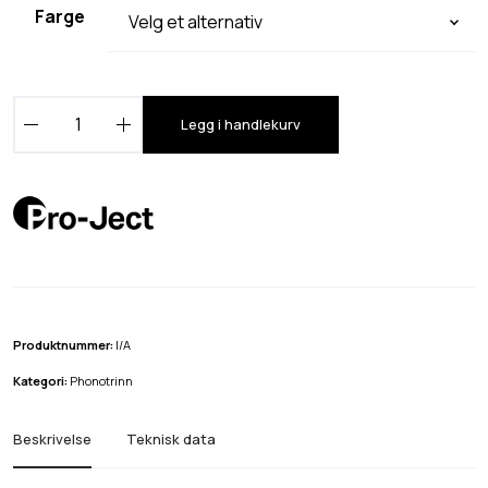
Farge
P
Legg i handlekurv
r
o
-
J
e
c
t
P
Produktnummer:
I/A
h
Kategori:
Phonotrinn
o
n
Beskrivelse
Teknisk data
o
B