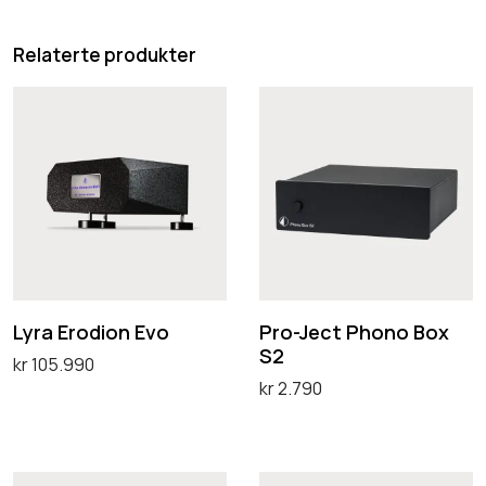
Relaterte produkter
L
P
y
r
r
o
a
-
E
J
r
e
o
c
d
t
Lyra Erodion Evo
Pro-Ject Phono Box
S2
i
P
kr
105.990
kr
2.790
o
h
Legg i handlekurv
Velg alternativ
n
o
D
E
n
e