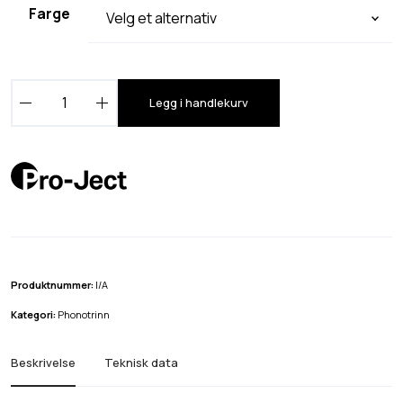
Farge
P
Legg i handlekurv
r
o
-
J
e
c
t
P
Produktnummer:
I/A
h
Kategori:
Phonotrinn
o
n
Beskrivelse
Teknisk data
o
B