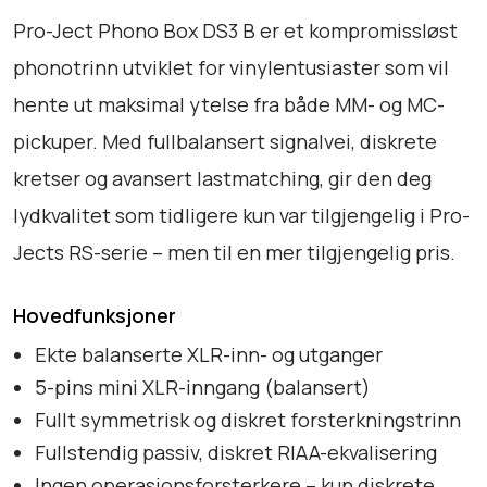
o
Pro-Ject Phono Box DS3 B er et kompromissløst
x
phonotrinn utviklet for vinylentusiaster som vil
D
hente ut maksimal ytelse fra både MM- og MC-
S
3
pickuper. Med fullbalansert signalvei, diskrete
B
kretser og avansert lastmatching, gir den deg
a
lydkvalitet som tidligere kun var tilgjengelig i Pro-
n
t
Jects RS-serie – men til en mer tilgjengelig pris.
a
l
Hovedfunksjoner
l
Ekte balanserte XLR-inn- og utganger
5-pins mini XLR-inngang (balansert)
Fullt symmetrisk og diskret forsterkningstrinn
Fullstendig passiv, diskret RIAA-ekvalisering
Ingen operasjonsforsterkere – kun diskrete