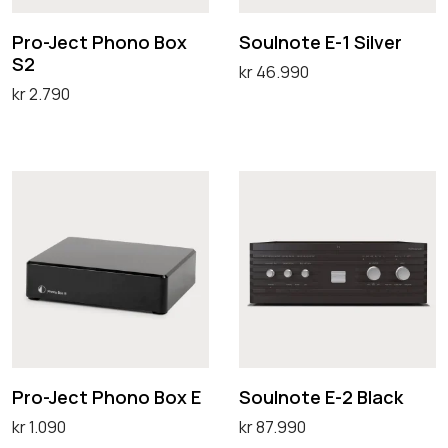
c
t
t
e
Pro-Ject Phono Box
Soulnote E-1 Silver
S2
P
E
kr
46.990
kr
2.790
h
-
Legg i handlekurv
Velg alternativ
o
1
D
n
S
e
P
S
o
i
t
r
o
B
l
t
o
u
o
v
e
-
l
x
e
p
J
n
S
r
r
e
o
2
o
c
t
d
t
e
Pro-Ject Phono Box E
Soulnote E-2 Black
u
P
E
kr
1.090
kr
87.990
k