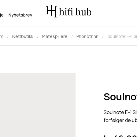
je
Nyhetsbrev
em
Nettbutikk
Platespillere
Phonotrinn
Soulnote E-1 Si
Soulnot
Soulnote E-1 S
forfølger de u