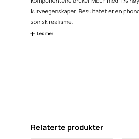
komponentene bruker MELF med 1 % nøya
kurveegenskaper. Resultatet er en phono-
sonisk realisme.
Les mer
Relaterte produkter