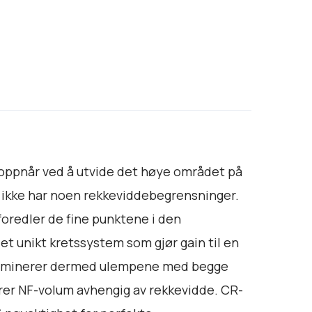
oppnår ved å utvide det høye området på
k ikke har noen rekkeviddebegrensninger.
foredler de fine punktene i den
et unikt kretssystem som gjør gain til en
 eliminerer dermed ulempene med begge
er NF-volum avhengig av rekkevidde. CR-