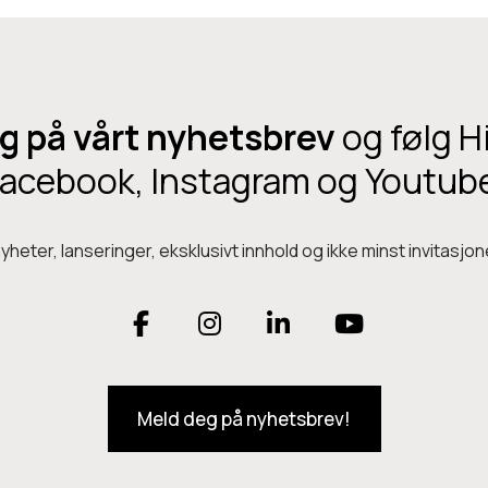
k
g på vårt nyhetsbrev
og følg H
acebook, Instagram og Youtub
heter, lanseringer, eksklusivt innhold og ikke minst invitasjone
F
I
L
Y
a
n
i
o
Meld deg på nyhetsbrev!
c
s
n
u
e
t
k
T