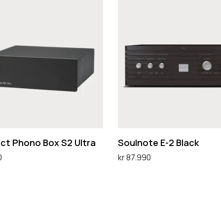
S
o
u
l
n
o
t
e
E
-
ect Phono Box S2 Ultra
Soulnote E-2 Black
2
0
kr
87.990
B
ternativ
Legg i handlekurv
l
a
c