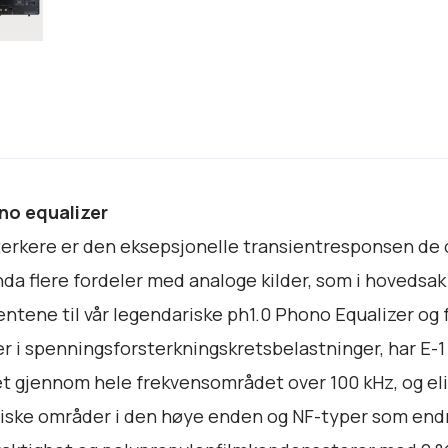
e
r
a
n
t
a
l
l
no equalizer
erkere er den eksepsjonelle transientresponsen de 
nda flere fordeler med analoge kilder, som i hovedsa
tene til vår legendariske ph1.0 Phono Equalizer og 
 i spenningsforsterkningskretsbelastninger, har E-1 
itet gjennom hele frekvensområdet over 100 kHz, og
ke områder i den høye enden og NF-typer som endr