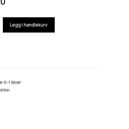
90
Legg i handlekurv
r:
E-1 Silver
trinn