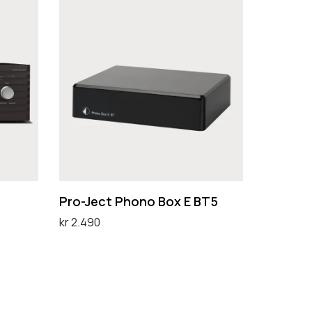
P
r
o
-
J
e
c
t
P
h
Pro-Ject Phono Box E BT5
o
kr
2.490
n
Velg alternativ
D
o
e
B
t
o