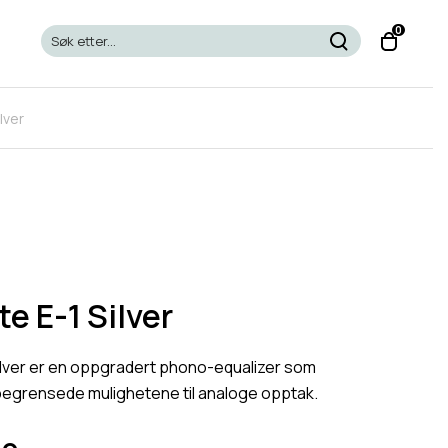
T
0
o
g
g
lver
l
e
c
a
r
t
m
o
e E-1 Silver
d
a
ilver er en oppgradert phono-equalizer som
l
begrensede mulighetene til analoge opptak.