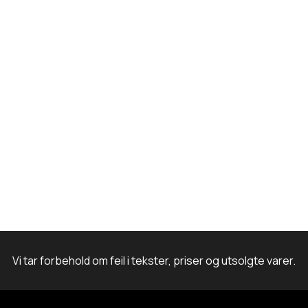
k
a
n
m
Vi tar forbehold om feil i tekster, priser og utsolgte varer.