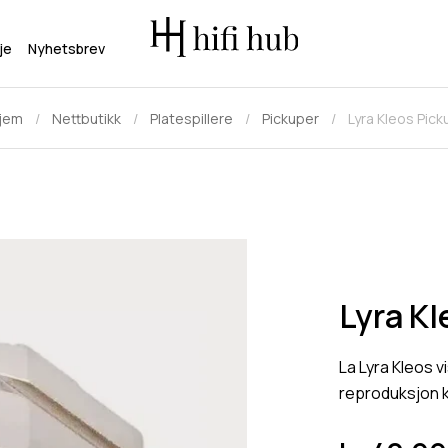
je
Nyhetsbrev
jem
Nettbutikk
Platespillere
Pickuper
Lyra Kleos Pick
Lyra Kl
La Lyra Kleos 
reproduksjon k