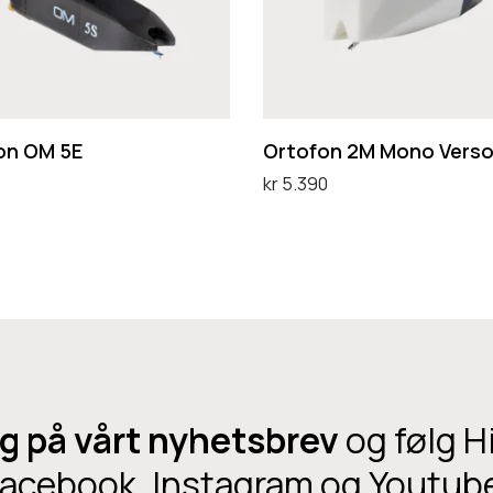
o
n
2
M
M
on OM 5E
Ortofon 2M Mono Vers
o
kr
5.390
n
handlekurv
Legg i handlekurv
o
V
e
r
s
o
g på vårt nyhetsbrev
og følg H
acebook, Instagram og Youtub