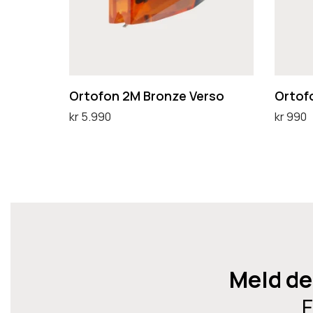
o
o
n
n
2
O
M
M
B
5
Ortofon 2M Bronze Verso
Ortof
r
E
kr
5.990
kr
990
o
Legg i handlekurv
Legg i 
n
z
e
V
e
r
Meld de
s
o
F