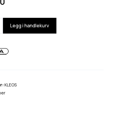
0
Legg i handlekurv
r:
KLEOS
per