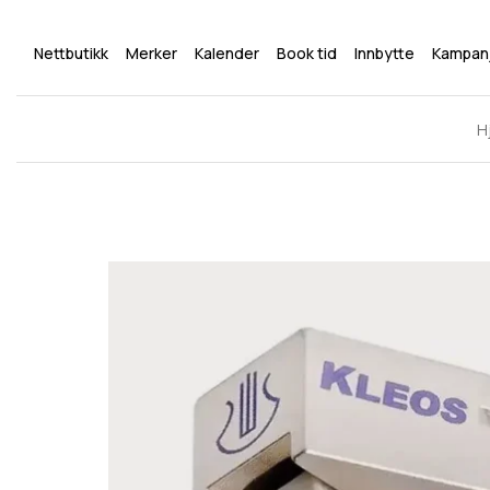
Nettbutikk
Merker
Kalender
Book tid
Innbytte
Kampan
H