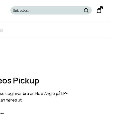
T
0
o
g
g
up
l
e
c
a
r
t
m
o
eos Pickup
d
a
vise deg hvor bra en New Angle på LP-
l
an høres ut.