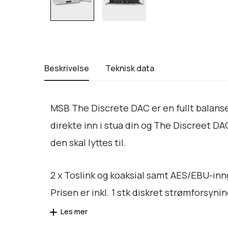
Beskrivelse
Teknisk data
MSB The Discrete DAC er en fullt balans
direkte inn i stua din og The Discreet D
den skal lyttes til.
2 x Toslink og koaksial samt AES/EBU-inng
Prisen er inkl. 1 stk diskret strømforsynin
Les mer