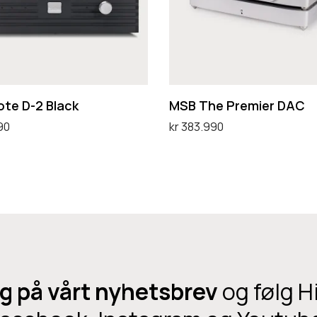
e
P
r
e
m
ote D-2 Black
MSB The Premier DAC
i
90
kr
383.990
e
handlekurv
Legg i handlekurv
r
D
A
C
g på vårt nyhetsbrev
og følg H