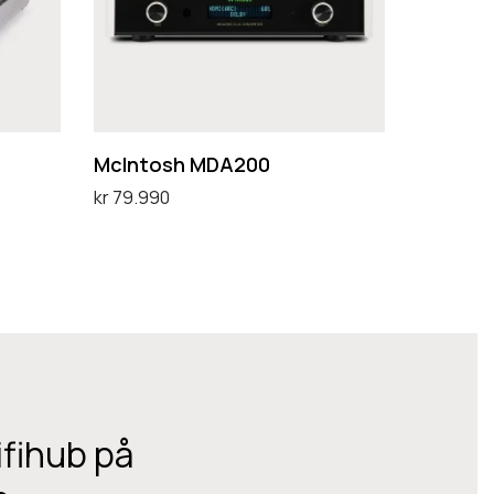
o
s
h
M
D
McIntosh MDA200
A
kr
79.990
2
Legg i handlekurv
0
0
ifihub på