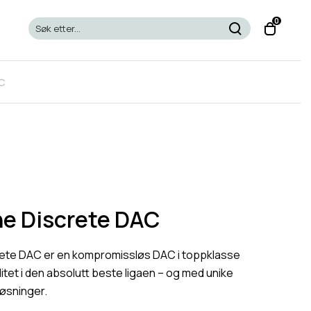
T
0
o
g
g
C
l
e
c
a
r
t
m
o
e Discrete DAC
d
a
ete DAC er en kompromissløs DAC i toppklasse
l
tet i den absolutt beste ligaen – og med unike
løsninger.