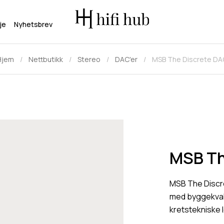
je
Nyhetsbrev
Hjem
Nettbutikk
Stereo
DAC'er
MSB The Discrete DA
MSB Th
MSB The Discr
med byggekvali
kretstekniske 