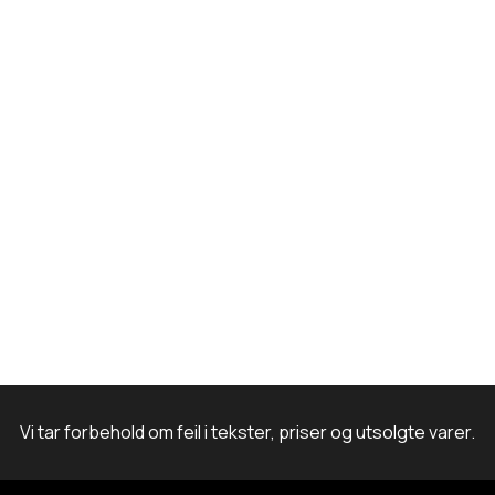
k
a
n
m
Vi tar forbehold om feil i tekster, priser og utsolgte varer.