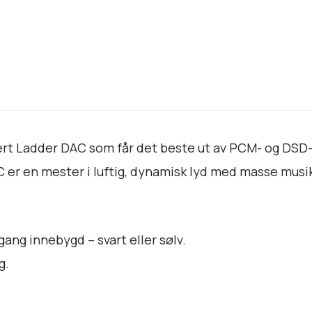
D
A
C
a
n
t
a
l
ert Ladder DAC som får det beste ut av PCM- og DSD
l
AC er en mester i luftig, dynamisk lyd med masse musi
ang innebygd – svart eller sølv.
g.