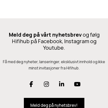
S
i
l
v
e
Meld deg på vårt nyhetsbrev
og følg
Hifihub på Facebook, Instagram og
r
Youtube.
Få med deg nyheter, lanseringer, eksklusivt innhold og ikke
minst invitasjoner fra Hifihub.
F
I
L
Y
a
n
i
o
Meld deg på nyhetsbrev!
c
s
n
u