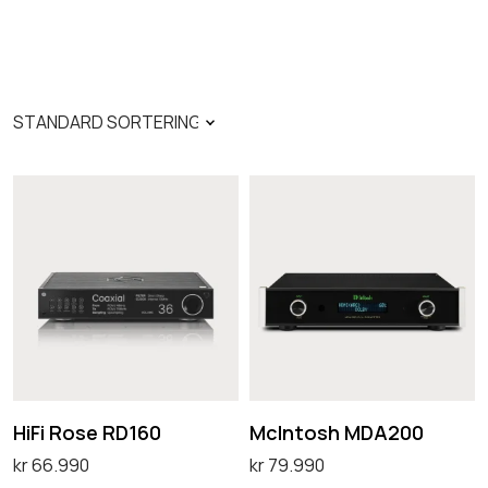
H
M
i
c
F
I
i
n
R
t
o
o
s
s
e
h
HiFi Rose RD160
McIntosh MDA200
R
M
kr
66.990
kr
79.990
D
D