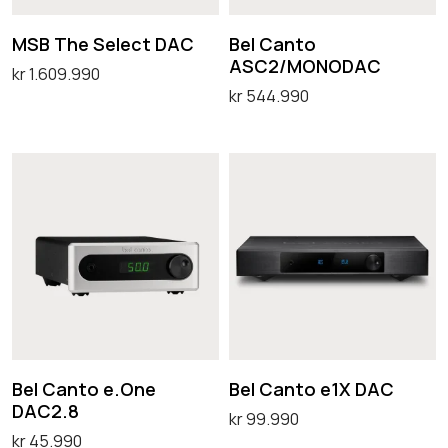
S
t
r
e
o
MSB The Select DAC
Bel Canto
.
l
A
ASC2/MONODAC
kr
1.609.990
A
e
S
kr
544.990
Legg i handlekurv
l
c
C
Legg i handlekurv
t
t
2
B
B
e
D
/
e
e
r
A
M
l
l
n
C
O
C
C
a
N
a
a
t
O
n
n
i
D
t
t
v
A
o
o
e
Bel Canto e.One
Bel Canto e1X DAC
C
e
e
DAC2.8
n
kr
99.990
.
1
kr
45.990
e