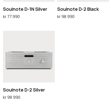
e
e
Soulnote D-1N Silver
Soulnote D-2 Black
D
D
kr
77.990
kr
98.990
-
-
Legg i handlekurv
Legg i handlekurv
1
2
S
N
B
o
S
l
u
i
a
l
l
c
n
v
k
o
e
t
r
e
Soulnote D-2 Silver
D
kr
98.990
-
Legg i handlekurv
2