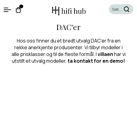
O
0
O
p
p
e
e
DAC'er
n
n
M
e
c
Hos oss finner du et bredt utvalg DAC’er fra en
n
a
u
rekke anerkjente produsenter. Vi tilbyr modeller i
r
alle prisklasser og til de fleste formål. I
villaen
har vi
t
utstilt et utvalg modeller,
ta kontakt for en demo!