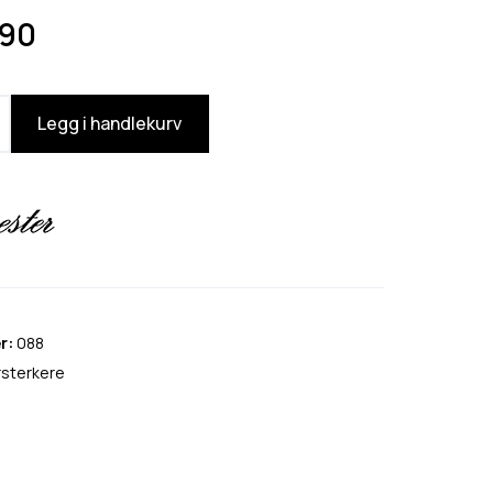
90
Legg i handlekurv
r:
088
rsterkere