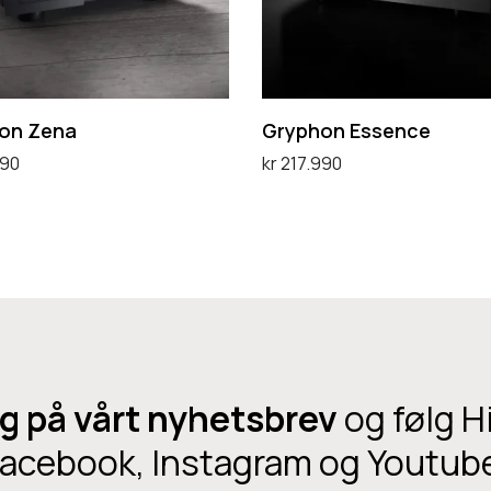
n
E
s
s
on Zena
Gryphon Essence
e
990
kr
217.990
n
handlekurv
Legg i handlekurv
c
e
g på vårt nyhetsbrev
og følg H
acebook, Instagram og Youtub