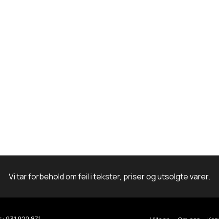
m
Vi tar forbehold om feil i tekster, priser og utsolgte varer.
.: 931 920 871