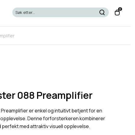
T
0
o
g
g
plifier
l
e
c
a
r
t
m
o
ter 088 Preamplifier
d
a
reamplifier er enkel og intuitivt betjent for en
l
eopplevelse. Denne forforsterkeren kombinerer
d perfekt med attraktiv visuell opplevelse.