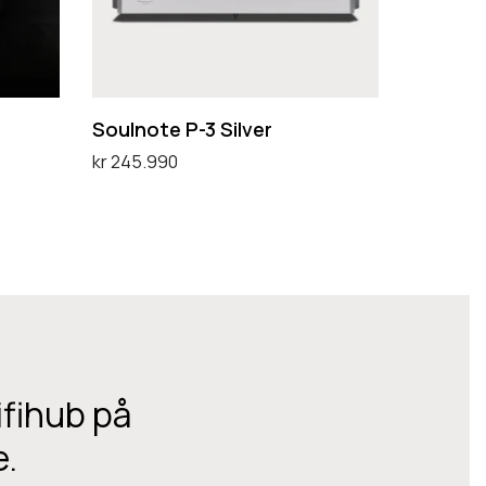
t
e
P
-
Soulnote P-3 Silver
3
kr
245.990
S
Legg i handlekurv
i
l
v
e
r
ifihub på
e.