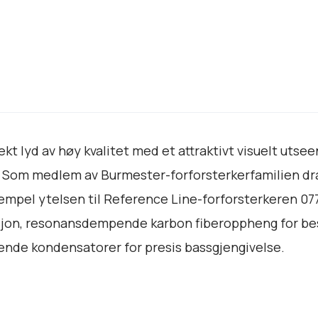
e
a
m
p
l
i
f
i
t lyd av høy kvalitet med et attraktivt visuelt utsee
e
. Som medlem av Burmester-forforsterkerfamilien dra
r
a
empel ytelsen til Reference Line-forforsterkeren 07
n
jon, resonansdempende karbon fiberoppheng for best 
t
ende kondensatorer for presis bassgjengivelse.
a
l
l