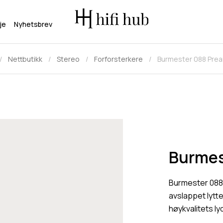
je
Nyhetsbrev
Nettbutikk
Stereo
Forforsterkere
Burmester 088 Pream
Burmes
Burmester 088 P
avslappet lytt
høykvalitets ly