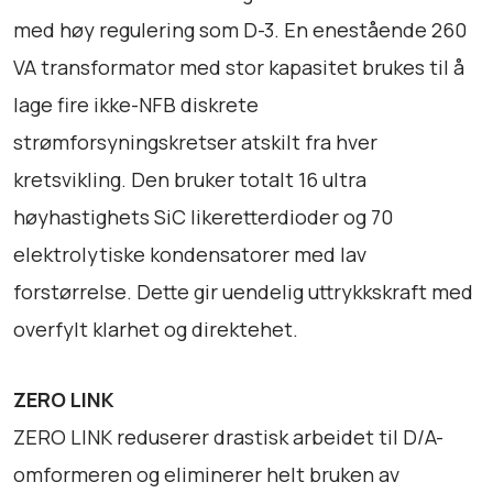
a
med høy regulering som D-3. En enestående 260
n
t
VA transformator med stor kapasitet brukes til å
a
lage fire ikke-NFB diskrete
l
strømforsyningskretser atskilt fra hver
l
kretsvikling. Den bruker totalt 16 ultra
høyhastighets SiC likeretterdioder og 70
elektrolytiske kondensatorer med lav
forstørrelse. Dette gir uendelig uttrykkskraft med
overfylt klarhet og direktehet.
ZERO LINK
ZERO LINK reduserer drastisk arbeidet til D/A-
omformeren og eliminerer helt bruken av