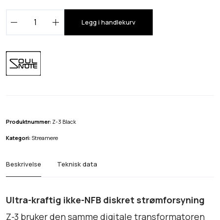
S
Legg i handlekurv
o
u
l
n
o
t
e
Z
Produktnummer:
Z-3 Black
-
Kategori:
Streamere
3
B
Beskrivelse
Teknisk data
l
a
c
Ultra-kraftig ikke-NFB diskret strømforsyning
k
Z-3 bruker den samme digitale transformatoren