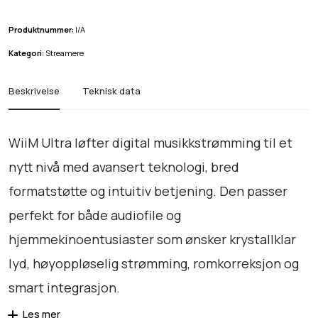
r
a
Produktnummer:
I/A
a
Kategori:
Streamere
n
t
Beskrivelse
Teknisk data
a
l
l
WiiM Ultra løfter digital musikkstrømming til et
nytt nivå med avansert teknologi, bred
formatstøtte og intuitiv betjening. Den passer
perfekt for både audiofile og
hjemmekinoentusiaster som ønsker krystallklar
lyd, høyoppløselig strømming, romkorreksjon og
smart integrasjon.
Les mer