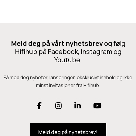
5
q
t
t
0
u
h
t
B
i
a
e
s
r
p
t
f
Meld deg på vårt nyhetsbrev
og følg
r
M
Hifihub på Facebook, Instagram og
l
o
K
Youtube.
e
d
I
r
u
I
Få med deg nyheter, lanseringer, eksklusivt innhold og ikke
e
k
minst invitasjoner fra Hifihub.
v
t
a
e
F
I
L
Y
r
t
i
h
a
n
i
o
a
a
Meld deg på nyhetsbrev!
c
s
n
u
n
r