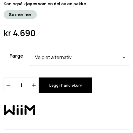
Kan også kjøpes som en del av en pakke.
Se mer her
kr
4.690
Farge
W
Legg i handlekurv
i
i
M
U
l
t