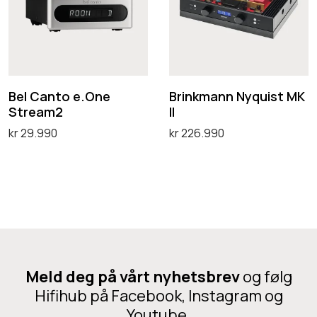
v
C
n
p
e
a
k
r
r
n
m
o
t
a
d
o
n
Bel Canto e.One
Brinkmann Nyquist MK
u
Stream2
II
e
n
k
kr
29.990
kr
226.990
.
N
t
Legg i handlekurv
Legg i handlekurv
O
y
e
n
q
t
e
u
h
S
i
a
t
s
r
r
t
f
Meld deg på vårt nyhetsbrev
og følg
e
M
Hifihub på Facebook, Instagram og
l
a
K
Youtube.
e