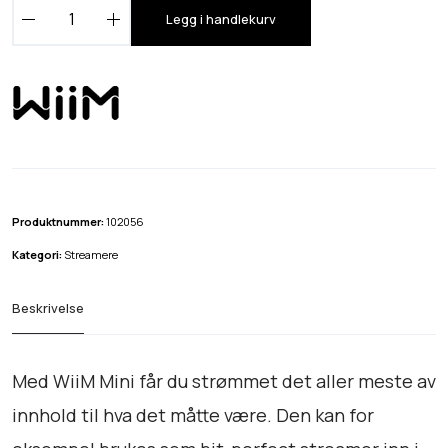
W
Legg i handlekurv
i
i
M
M
i
n
i
a
Produktnummer:
102056
n
Kategori:
Streamere
t
a
Beskrivelse
l
l
Med WiiM Mini får du strømmet det aller meste av
innhold til hva det måtte være. Den kan for