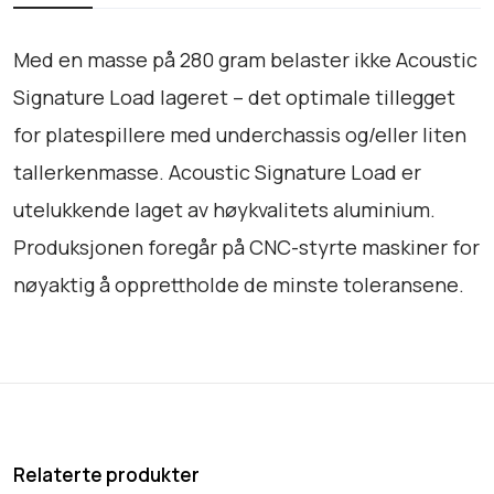
t
u
Med en masse på 280 gram belaster ikke Acoustic
r
Signature Load lageret – det optimale tillegget
e
for platespillere med underchassis og/eller liten
L
o
tallerkenmasse. Acoustic Signature Load er
a
utelukkende laget av høykvalitets aluminium.
d
Produksjonen foregår på CNC-styrte maskiner for
a
n
nøyaktig å opprettholde de minste toleransene.
t
a
l
l
Relaterte produkter