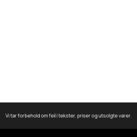
k
a
n
m
Vi tar forbehold om feil i tekster, priser og utsolgte varer.