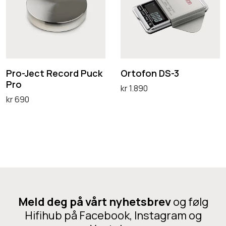
-
o
b
J
f
e
e
o
r
c
n
R
t
D
Pro-Ject Record Puck
Ortofon DS-3
e
Pro
R
S
kr
1.890
c
kr
690
e
-
Legg i handlekurv
o
Legg i handlekurv
c
3
r
o
d
r
B
d
r
P
u
u
s
Meld deg på vårt nyhetsbrev
og følg
c
h
Hifihub på Facebook, Instagram og
k