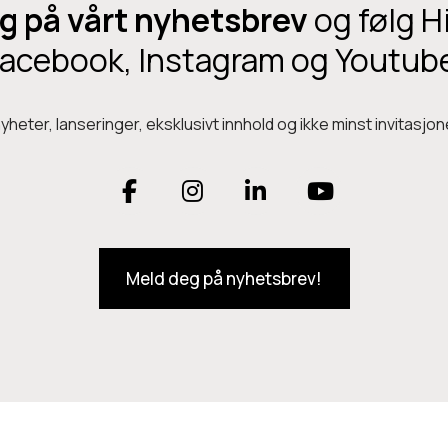
g på vårt nyhetsbrev
og følg H
acebook, Instagram og Youtub
heter, lanseringer, eksklusivt innhold og ikke minst invitasjone
F
I
L
Y
a
n
i
o
Meld deg på nyhetsbrev!
c
s
n
u
e
t
k
T
b
a
e
u
o
g
d
b