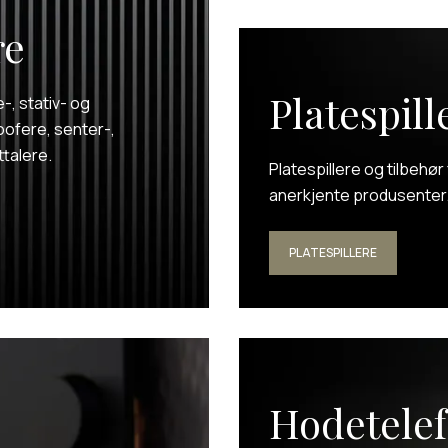
re
Platespill
-, stativ- og
oofere, senter-,
ttalere.
Platespillere og tilbehør
anerkjente produsenter
PLATESPILLERE
Hodetele