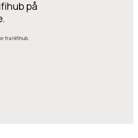
ifihub på
e.
r fra Hifihub.