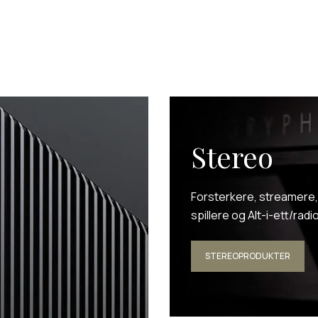
Stereo
Forsterkere, streamere
spillere og Alt-i-ett/radi
STEREOPRODUKTER