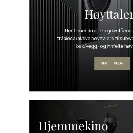
Høyttale
Her finner du alt fra gulvstående
trådløse/aktive høyttalere til subw
bak/vegg- og innfelte høy
HØYTTALERE
Hjemmekino