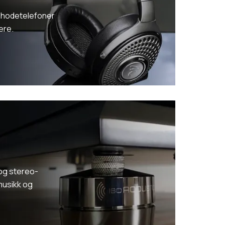
e hodetelefoner
ere.
 og stereo-
 musikk og