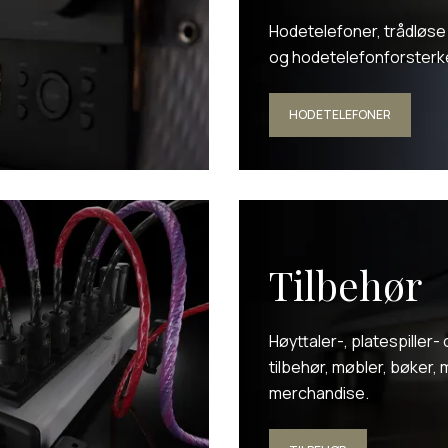
Hodetelefoner, trådløs
og hodetelefonforsterk
HODETELEFONER
Tilbehør
Høyttaler-, platespiller-
tilbehør, møbler, bøker,
merchandise.