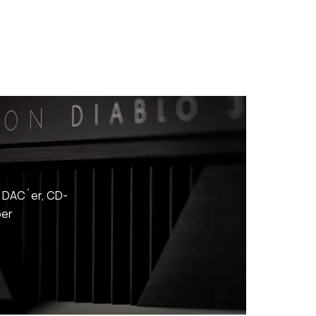
, DAC´er, CD-
oer