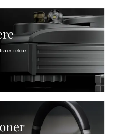
ere
 fra en rekke
.
foner